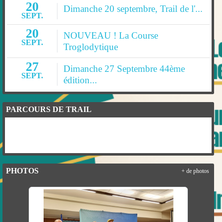
20
Dimanche 20 septembre, Trail de l'...
SEPT.
20
NOUVEAU ! La Course
SEPT.
Troglodytique
27
Dimanche 27 Septembre 44ème
SEPT.
édition...
PARCOURS DE TRAIL
PHOTOS
+ de photos