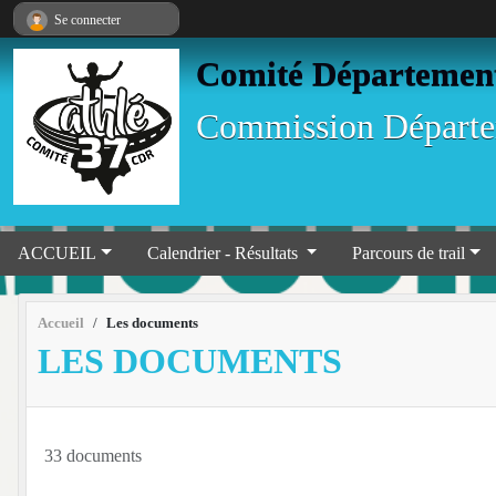
Panneau de gestion des cookies
Se connecter
Comité Départementa
Commission Départem
ACCUEIL
Calendrier - Résultats
Parcours de trail
Accueil
Les documents
LES DOCUMENTS
33 documents