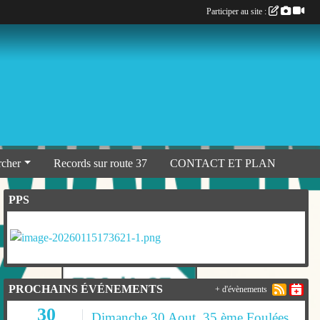
Participer au site :
rcher
Records sur route 37
CONTACT ET PLAN
PPS
PROCHAINS ÉVÉNEMENTS
+ d'évènements
30
Dimanche 30 Aout, 35 ème Foulées