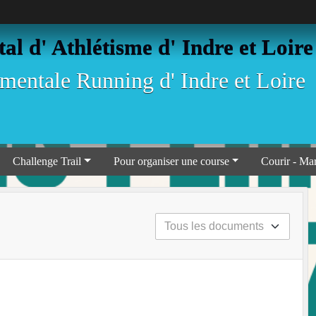
l d' Athlétisme d' Indre et Loire
entale Running d' Indre et Loire
Challenge Trail
Pour organiser une course
Courir - Ma