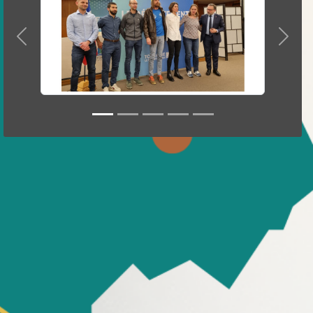
Précedent
Suivan