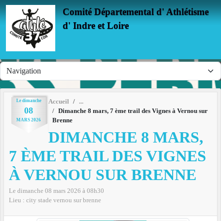
Panneau de gestion des cookies
Comité Départemental d' Athlétisme
d' Indre et Loire
Le
dimanche
Accueil
08
Dimanche 8 mars, 7 ème trail des Vignes à Vernou sur
Brenne
MARS
2026
DIMANCHE 8 MARS,
7 ÈME TRAIL DES VIGNES
À VERNOU SUR BRENNE
Le
dimanche
08
mars
2026
à 08h30
Lieu :
city stade
vernou sur brenne