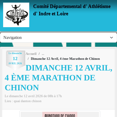
Panneau de gestion des cookies
Comité Départemental d' Athlétisme
d' Indre et Loire
Le
dimanche
Accueil
12
Dimanche 12 Avril, 4 ème Marathon de Chinon
AVRIL
2026
DIMANCHE 12 AVRIL,
4 ÈME MARATHON DE
CHINON
Le
dimanche
12
avril
2026
de 08h à 17h
Lieu :
quai danton
chinon