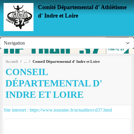
Panneau de gestion des cookies
Comité Départemental d' Athlétisme
d' Indre et Loire
Accueil
Conseil Départemental d' Indre et Loire
CONSEIL
DÉPARTEMENTAL D'
INDRE ET LOIRE
Site internet : https://www.touraine.fr/actualites/cd37.html