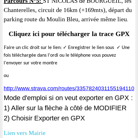
Parcours N°5:
ST NICOLAS de BOURGUEIL, les
Chanterelles, circuit de 16km (+169mts), départ du
parking route du Moulin Bleu, arrivée même lieu
.
Cliquez ici p
our télécharger la trace GPX
F
✓
✓
aire un clic droit sur le lien:
Enregistrer le lien sous
Une
fois téléchargée dans l'ordi ou le téléphone vous pouvez
l'envoyer sur votre montre
ou
http://www.strava.com/routes/3357824031155194110
‌
Mode d'emploi si on veut exporter en GPX :
1) Aller sur la flèche à côté de MODIFIER
2) Choisir Exporter en GPX
Lien vers Mairie