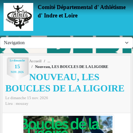
Panneau de gestion des cookies
Comité Départemental d' Athlétisme
d' Indre et Loire
Le
dimanche
Accueil
15
Nouveau, LES BOUCLES DE LA LIGOIRE
NOV.
2026
NOUVEAU, LES
BOUCLES DE LA LIGOIRE
Le
dimanche
15
nov.
2026
Lieu :
mouzay