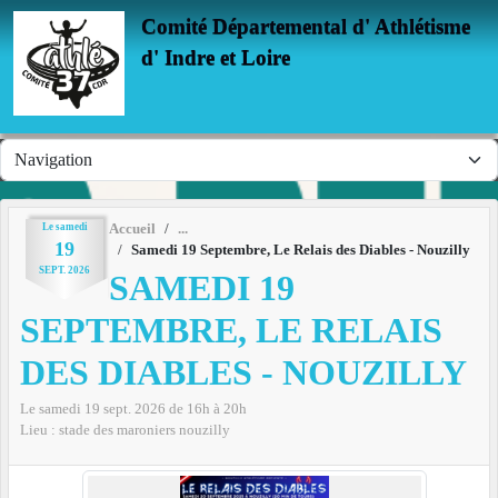
Panneau de gestion des cookies
Comité Départemental d' Athlétisme
d' Indre et Loire
Le
samedi
Accueil
19
Samedi 19 Septembre, Le Relais des Diables - Nouzilly
SEPT.
2026
SAMEDI 19
SEPTEMBRE, LE RELAIS
DES DIABLES - NOUZILLY
Le
samedi
19
sept.
2026
de 16h à 20h
Lieu :
stade des maroniers
nouzilly