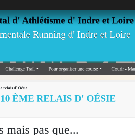
l d' Athlétisme d' Indre et Loire
entale Running d' Indre et Loire
Challenge Trail
Pour organiser une course
Courir - Ma
 relais d' Oésie
10 ÈME RELAIS D' OÉSIE
s mais pas que...