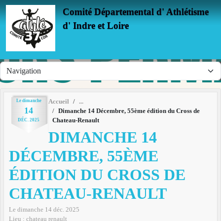
Panneau de gestion des cookies
Comité Départemental d' Athlétisme
d' Indre et Loire
Le
dimanche
Accueil
14
Dimanche 14 Décembre, 55ème édition du Cross de
Chateau-Renault
DÉC.
2025
DIMANCHE 14
DÉCEMBRE, 55ÈME
ÉDITION DU CROSS DE
CHATEAU-RENAULT
Le
dimanche
14
déc.
2025
Lieu :
chateau renault