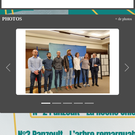
PHOTOS
+ de photos
Précedent
Suiv