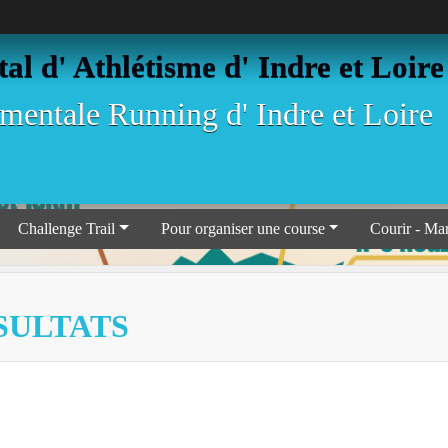
l d' Athlétisme d' Indre et Loire
entale Running d' Indre et Loire
Challenge Trail
Pour organiser une course
Courir - Ma
ÉSULTATS