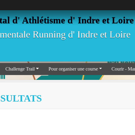
l d' Athlétisme d' Indre et Loire
entale Running d' Indre et Loire
Challenge Trail
Pour organiser une course
Courir - Ma
ÉSULTATS