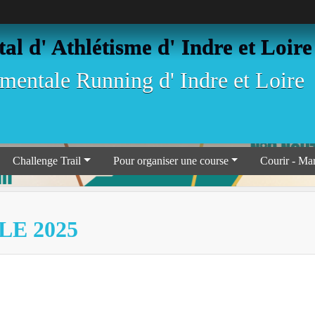
l d' Athlétisme d' Indre et Loire
entale Running d' Indre et Loire
Challenge Trail
Pour organiser une course
Courir - Ma
LE 2025