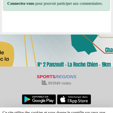
Connectez-vous
pour pouvoir participer aux commentaires.
SPORTS
REGIONS
893949
visites
Charte cookies
Gestion des cookies
Ce site utilise des cookies et vous donne le contrôle sur ceux que