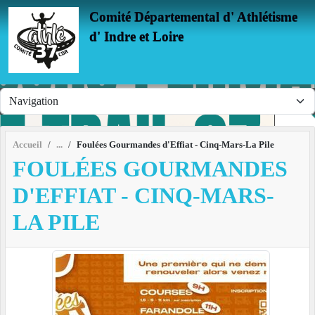
Panneau de gestion des cookies
Comité Départemental d' Athlétisme
d' Indre et Loire
Accueil
Foulées Gourmandes d'Effiat - Cinq-Mars-La Pile
FOULÉES GOURMANDES
D'EFFIAT - CINQ-MARS-
LA PILE