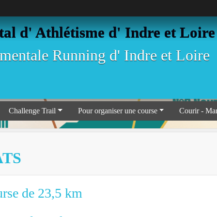
l d' Athlétisme d' Indre et Loire
entale Running d' Indre et Loire
Challenge Trail
Pour organiser une course
Courir - Ma
ATS
rse de 23,5 km