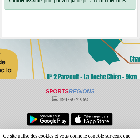
Connectez-vous
pour pouvoir participer aux commentaires.
SPORTS
REGIONS
894796
visites
Charte cookies
Gestion des cookies
Ce site utilise des cookies et vous donne le contrôle sur ceux que