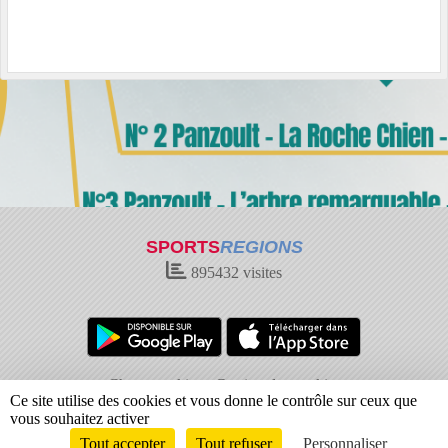
SPORTS
REGIONS
895432
visites
Charte cookies
Gestion des cookies
Ce site utilise des cookies et vous donne le contrôle sur ceux que
Informations légales
Signaler un contenu inapproprié
vous souhaitez activer
Tout accepter
Tout refuser
Personnaliser
Envie de participer ?
Connexion