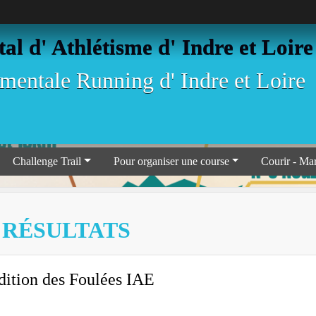
l d' Athlétisme d' Indre et Loire
entale Running d' Indre et Loire
Challenge Trail
Pour organiser une course
Courir - Ma
S RÉSULTATS
dition
des Foulées IAE